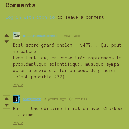
Comments
Log in with itch.io
to leave a comment.
MilliPicoSciences
1 year ago
Best score grand chelem : 1477... Qui peut
me battre...
Excellent jeu, on capte très rapidement la
problématique scientifique, musique sympa
et on a envie d'aller au bout du glacier
(c'est possible ???)
Reply
ZongoZark
2 years ago
(2 edits)
Hum... Une certaine filiation avec Charkéo
! J'aime !
Reply