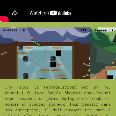
The Floor is Permagélifrost est un jeu
éducatif de type Bubble Shooter dans lequel
vous incarnez un géomorphologue qui souhaite
sonder un glacier rocheux. Pour réussir dans
son entreprise, il doit envoyer une onde à
l’aide d’un radar depuis la surface du